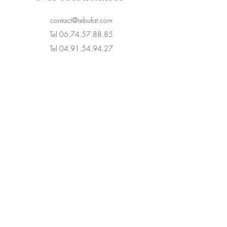
contact@rebufat.com
Tel
06.74.57.88.85
Tel
04.91.54.94.27
Cabinet Marseille
6, Cours Pierre Puget
13006 Marseille
Cabinet Aix-en-Provence
2B, Rue Matheron
13100 Aix-en-Provence
© 2025. Site sécurisé.