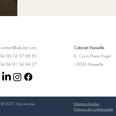
contact@rebufat.com
Cabinet Marseille
Tel 06.74.57.88.85
6, Cours Pierre Puget
Tel 04.91.54.94.27
13006 Marseille
© 2025. Site sécurisé.
Mentions légales
Politique de confidentialité